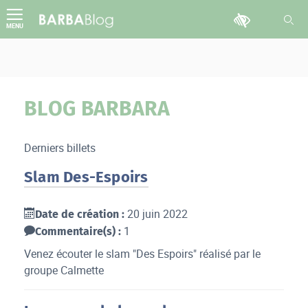
Aller
Outils d'accessib
au
MENU
contenu
BLOG BARBARA
Derniers billets
Slam Des-Espoirs
20 juin 2022
Date de création :
1
Commentaire(s) :
Venez écouter le slam "Des Espoirs" réalisé par le
groupe Calmette