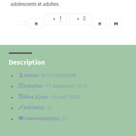
adolescents et adultes.
1
2
Description
BLOG BARBARA
Auteur :
11 septembre 2019
Création :
14 avril 2026
Mise à jour :
52
Article(s) :
22
Commentaire(s) :