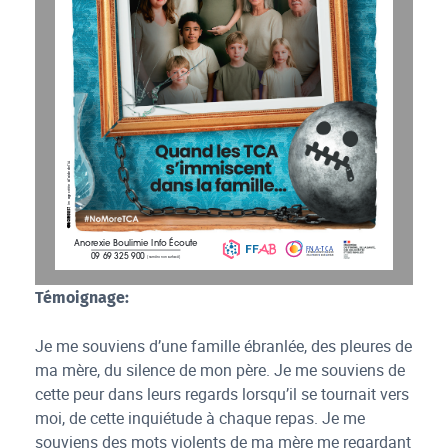
Image créée à l’aide de l’IA
Anor
ex
ie Bo
u
limie Inf
o Éco
u
te
FNA
-T
CA
09 69 325 900
F
N
A
édération 
ationale des 
ssociations
T
C
A
liées aux 
roubles des 
onduites 
limen
tair
es 
(numéro non surtaxé)
FNA
-T
CA
F
N
A
édération 
ationale des 
ssociations
T
C
A
liées aux 
roubles des 
onduites
limentair
FNA
-T
CA
T
C
A
F
N
A
liées aux 
roubles des 
onduites 
limentair
édération 
ationale des 
ssociations
Témoignage:
Je me souviens d’une famille ébranlée, des pleures de
ma mère, du silence de mon père. Je me souviens de
cette peur dans leurs regards lorsqu’il se tournait vers
moi, de cette inquiétude à chaque repas. Je me
souviens des mots violents de ma mère me regardant