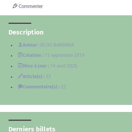
Commenter
Description
BLOG BARBARA
Auteur :
11 septembre 2019
Création :
14 avril 2026
Mise à jour :
52
Article(s) :
22
Commentaire(s) :
Derniers billets