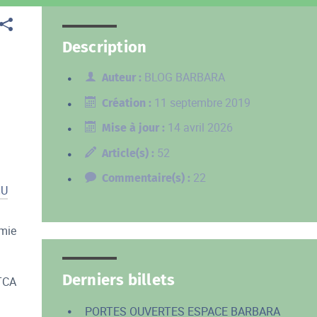
Description
BLOG BARBARA
Auteur :
11 septembre 2019
Création :
14 avril 2026
Mise à jour :
52
Article(s) :
22
Commentaire(s) :
HU
imie
Derniers billets
 TCA
PORTES OUVERTES ESPACE BARBARA