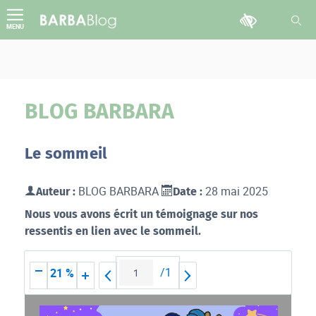
Aller
Outils d'accessib
au
MENU
contenu
BLOG BARBARA
Le sommeil
BLOG BARBARA
28 mai 2025
Auteur :
Date :
Nous vous avons écrit un témoignage sur nos
ressentis en lien avec le sommeil.
/
1
21 %