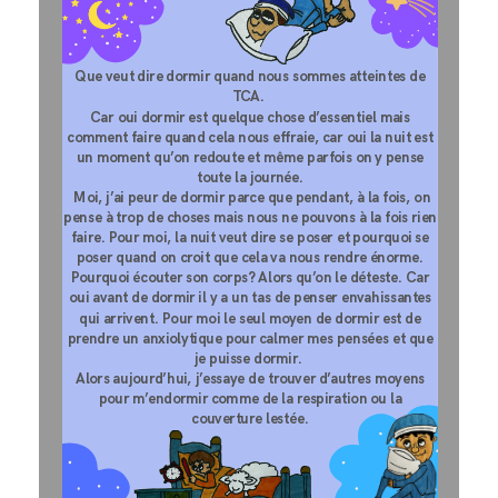
Q
u
e
v
e
u
t
d
i
r
e
d
o
r
m
i
r
q
u
a
n
d
n
o
u
s
s
o
m
m
e
s
a
t
t
e
i
n
t
e
s
d
e
T
C
A
.
C
a
r
o
u
i
d
o
r
m
i
r
e
s
t
q
u
e
l
q
u
e
c
h
o
s
e
d
’
e
s
s
e
n
t
i
e
l
m
a
i
s
c
o
m
m
e
n
t
f
a
i
r
e
q
u
a
n
d
c
e
l
a
n
o
u
s
e
f
f
r
a
i
e
,
c
a
r
o
u
i
l
a
n
u
i
t
e
s
t
u
n
m
o
m
e
n
t
q
u
’
o
n
r
e
d
o
u
t
e
e
t
m
ê
m
e
p
a
r
f
o
i
s
o
n
y
p
e
n
s
e
t
o
u
t
e
l
a
j
o
u
r
n
é
e
.
M
o
i
,
j
’
a
i
p
e
u
r
d
e
d
o
r
m
i
r
p
a
r
c
e
q
u
e
p
e
n
d
a
n
t
,
à
l
a
f
o
i
s
,
o
n
p
e
n
s
e
à
t
r
o
p
d
e
c
h
o
s
e
s
m
a
i
s
n
o
u
s
n
e
p
o
u
v
o
n
s
à
l
a
f
o
i
s
r
i
e
n
f
a
i
r
e
.
P
o
u
r
m
o
i
,
l
a
n
u
i
t
v
e
u
t
d
i
r
e
s
e
p
o
s
e
r
e
t
p
o
u
r
q
u
o
i
s
e
p
o
s
e
r
q
u
a
n
d
o
n
c
r
o
i
t
q
u
e
c
e
l
a
v
a
n
o
u
s
r
e
n
d
r
e
é
n
o
r
m
e
.
P
o
u
r
q
u
o
i
é
c
o
u
t
e
r
s
o
n
c
o
r
p
s
?
A
l
o
r
s
q
u
’
o
n
l
e
d
é
t
e
s
t
e
.
C
a
r
o
u
i
a
v
a
n
t
d
e
d
o
r
m
i
r
i
l
y
a
u
n
t
a
s
d
e
p
e
n
s
e
r
e
n
v
a
h
i
s
s
a
n
t
e
s
q
u
i
a
r
r
i
v
e
n
t
.
P
o
u
r
m
o
i
l
e
s
e
u
l
m
o
y
e
n
d
e
d
o
r
m
i
r
e
s
t
d
e
p
r
e
n
d
r
e
u
n
a
n
x
i
o
l
y
t
i
q
u
e
p
o
u
r
c
a
l
m
e
r
m
e
s
p
e
n
s
é
e
s
e
t
q
u
e
j
e
p
u
i
s
s
e
d
o
r
m
i
r
.
A
l
o
r
s
a
u
j
o
u
r
d
’
h
u
i
,
j
’
e
s
s
a
y
e
d
e
t
r
o
u
v
e
r
d
’
a
u
t
r
e
s
m
o
y
e
n
s
p
o
u
r
m
’
e
n
d
o
r
m
i
r
c
o
m
m
e
d
e
l
a
r
e
s
p
i
r
a
t
i
o
n
o
u
l
a
c
o
u
v
e
r
t
u
r
e
l
e
s
t
é
e
.