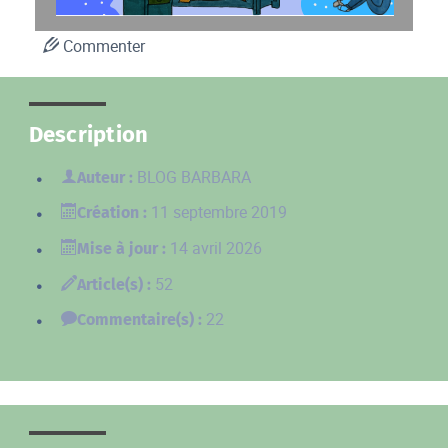
Commenter
Description
BLOG BARBARA
Auteur :
11 septembre 2019
Création :
14 avril 2026
Mise à jour :
52
Article(s) :
22
Commentaire(s) :