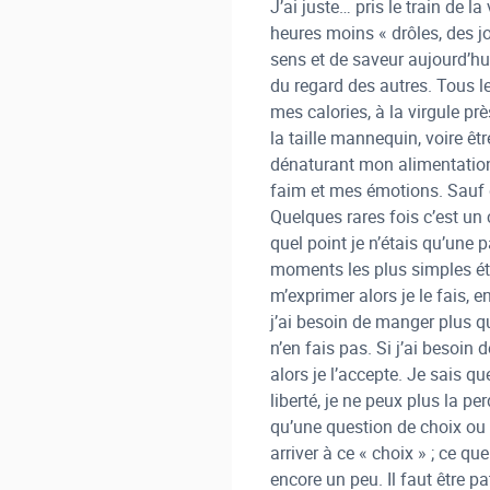
J’ai juste… pris le train de
heures moins « drôles, des j
sens et de saveur aujourd’hu
du regard des autres. Tous le
mes calories, à la virgule prè
la taille mannequin, voire êtr
dénaturant mon alimentation.
faim et mes émotions. Sauf qu
Quelques rares fois c’est un 
quel point je n’étais qu’un
moments les plus simples étai
m’exprimer alors je le fais, 
j’ai besoin de manger plus que
n’en fais pas. Si j’ai besoi
alors je l’accepte. Je sais qu
liberté, je ne peux plus la p
qu’une question de choix ou d
arriver à ce « choix » ; ce qu
encore un peu. Il faut être pa