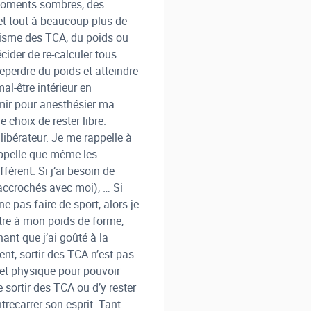
s moments sombres, des
 et tout à beaucoup plus de
prisme des TCA, du poids ou
cider de re-calculer tous
 reperdre du poids et atteindre
al-être intérieur en
omir pour anesthésier ma
 choix de rester libre.
 libérateur. Je me rappelle à
appelle que même les
érent. Si j’ai besoin de
n accrochés avec moi), … Si
ne pas faire de sport, alors je
être à mon poids de forme,
nant que j’ai goûté à la
ent, sortir des TCA n’est pas
e et physique pour pouvoir
e sortir des TCA ou d’y rester
ntrecarrer son esprit. Tant