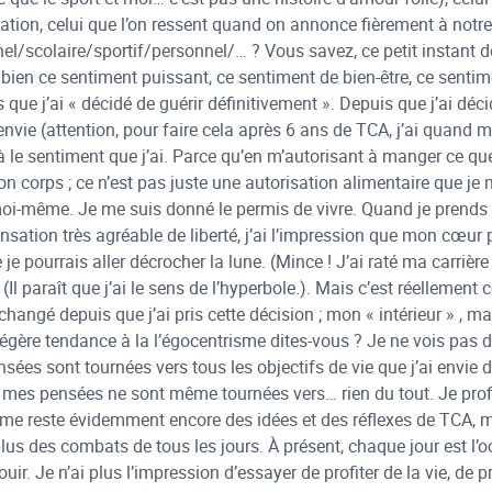
tation, celui que l’on ressent quand on annonce fièrement à notre
nel/scolaire/sportif/personnel/… ? Vous savez, ce petit instant de 
 bien ce sentiment puissant, ce sentiment de bien-être, ce sentim
 que j’ai « décidé de guérir définitivement ». Depuis que j’ai déci
i envie (attention, pour faire cela après 6 ans de TCA, j’ai quan
 le sentiment que j’ai. Parce qu’en m’autorisant à manger ce que 
mon corps ; ce n’est pas juste une autorisation alimentaire que j
oi-même. Je me suis donné le permis de vivre. Quand je prends l
nsation très agréable de liberté, j’ai l’impression que mon cœur 
e je pourrais aller décrocher la lune. (Mince ! J’ai raté ma carriè
(Il paraît que j’ai le sens de l’hyperbole.). Mais c’est réellement
 changé depuis que j’ai pris cette décision ; mon « intérieur » , m
légère tendance à la l’égocentrisme dites-vous ? Je ne vois pas d
ées sont tournées vers tous les objectifs de vie que j’ai envie de 
s mes pensées ne sont même tournées vers… rien du tout. Je prof
e reste évidemment encore des idées et des réflexes de TCA, ma
lus des combats de tous les jours. À présent, chaque jour est l’
ouir. Je n’ai plus l’impression d’essayer de profiter de la vie, de