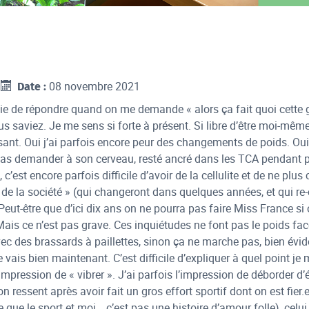
08 novembre 2021
Date :
nvie de répondre quand on me demande « alors ça fait quoi cette g
 vous saviez. Je me sens si forte à présent. Si libre d’être moi-mê
issant. Oui j’ai parfois encore peur des changements de poids. Ou
pas demander à son cerveau, resté ancré dans les TCA pendant p
c’est encore parfois difficile d’avoir de la cellulite et de ne plu
de la société » (qui changeront dans quelques années, et qui re
Peut-être que d’ici dix ans on ne pourra pas faire Miss France s
. Mais ce n’est pas grave. Ces inquiétudes ne font pas le poids fac
ec des brassards à paillettes, sinon ça ne marche pas, bien évide
 vais bien maintenant. C’est difficile d’expliquer à quel point je 
l’impression de « vibrer ». J’ai parfois l’impression de déborder d
n ressent après avoir fait un gros effort sportif dont on est fier
 que le sport et moi… c’est pas une histoire d’amour folle), celui