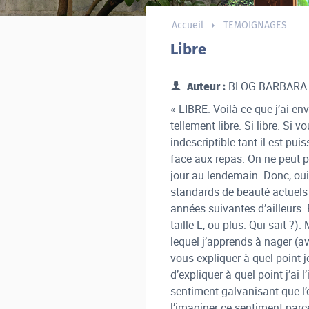
Accueil
TEMOIGNAGES
Libre
BLOG BARBARA
Auteur :
« LIBRE. Voilà ce que j’ai e
tellement libre. Si libre. Si
indescriptible tant il est pu
face aux repas. On ne peut 
jour au lendemain. Donc, oui, 
standards de beauté actuels 
années suivantes d’ailleurs. 
taille L, ou plus. Qui sait ?)
lequel j’apprends à nager (av
vous expliquer à quel point je
d’expliquer à quel point j’ai 
sentiment galvanisant que l’o
l’imaginer ce sentiment parce