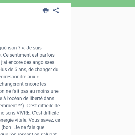
uérison ? ». Je suis
me. Ce sentiment est parfois
i j’ai encore des angoisses
lus de 6 ans, de changer du
s correspondre aux «
-changeront encore les
i on ne fait pas au moins une
e à l’océan de liberté dans
mment ^^). C’est difficile de
me sens VIVRE. C’est difficile
’énergie vitale. Vous savez, ce
.e (bon…Je ne fais que
 que l’on ressent en saluant