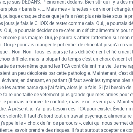
 la vie, je suis DEDANS. Pleinement dedans. Bien sûr qu’il y a de
ours plus « banals », … Mais mes « lunettes » de vie ont changé,
i, puisque chaque chose que je fais n’est plus réalisée sous le 
s jours je fais le CHOIX de rester comme cela. Oui, je pourrais dé
s. Oui, je pourrais décider de re-créer un déficit alimentaire pour
e encore plus maigre. Oui, je pourrais attirer l’attention sur mon m
 Oui je pourrais manger le pot entier de chocolat jusqu’à en v
e… Non. Non. Tous les jours je fais délibérément et fièrement le
choix difficile, mais la plupart du temps c’est un choix évident et
e partie de moi-même quand les TCA contrôlaient ma vie. Je me r
ent un peu décolorés par cette pathologie. Maintenant, c’est diff
en écrivant, en dansant, en parlant (il faut avoir les tympans bie
 les autres parce que j’ai faim, alors je le fais. Si j’ai besoin de 
n de faire une taille de vêtement plus grande que mes amies pour 
e je pourrais retrouver le contrôle, mais je ne le veux pas. Mainte
erdre. À présent, je n’ai plus besoin des TCA pour exister. Évidemm
e volonté. Il faut d’abord tout un travail psychique, alimentair
e j’appelle le « choix de fin de parcours », celui qui nous permet d
tient.e, savoir prendre des risques. Il faut surtout accepter de co