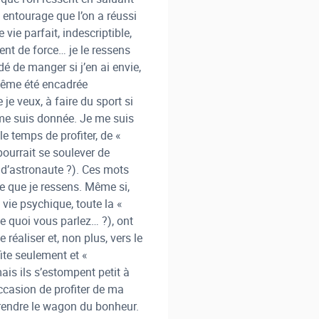
 entourage que l’on a réussi
vie parfait, indescriptible,
ent de force… je le ressens
dé de manger si j’en ai envie,
d même été encadrée
je veux, à faire du sport si
e me suis donnée. Je me suis
e temps de profiter, de «
pourrait se soulever de
re d’astronaute ?). Ces mots
 ce que je ressens. Même si,
a vie psychique, toute la «
e quoi vous parlez… ?), ont
réaliser et, non plus, vers le
ite seulement et «
is ils s’estompent petit à
occasion de profiter de ma
 prendre le wagon du bonheur.