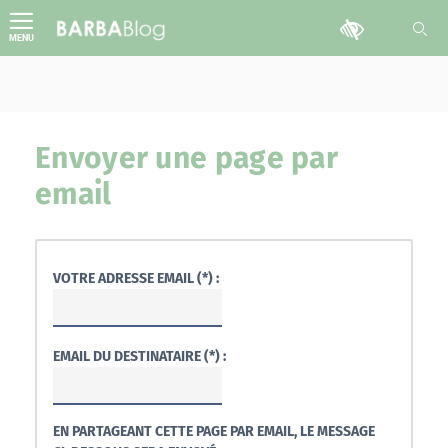
Aller
Outils d'accessib
au
MENU
contenu
Envoyer une page par
email
VOTRE ADRESSE EMAIL (*) :
EMAIL DU DESTINATAIRE (*) :
EN PARTAGEANT CETTE PAGE PAR EMAIL, LE MESSAGE