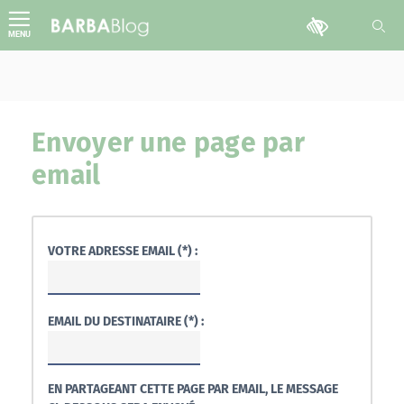
Aller
Outils d'accessib
au
MENU
contenu
Envoyer une page par
email
VOTRE ADRESSE EMAIL (*) :
EMAIL DU DESTINATAIRE (*) :
EN PARTAGEANT CETTE PAGE PAR EMAIL, LE MESSAGE