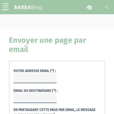
Aller
Outils d'accessib
au
MENU
contenu
Envoyer une page par
email
VOTRE ADRESSE EMAIL (*) :
EMAIL DU DESTINATAIRE (*) :
EN PARTAGEANT CETTE PAGE PAR EMAIL, LE MESSAGE